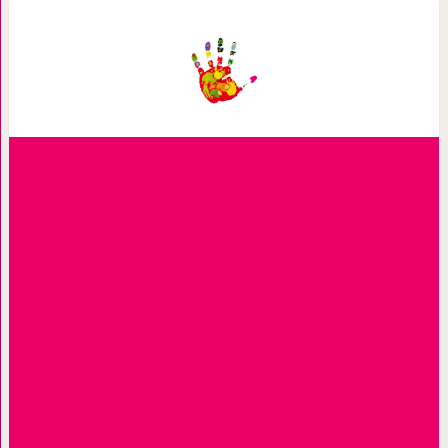
10 цитат знаменитого психолога
программируется