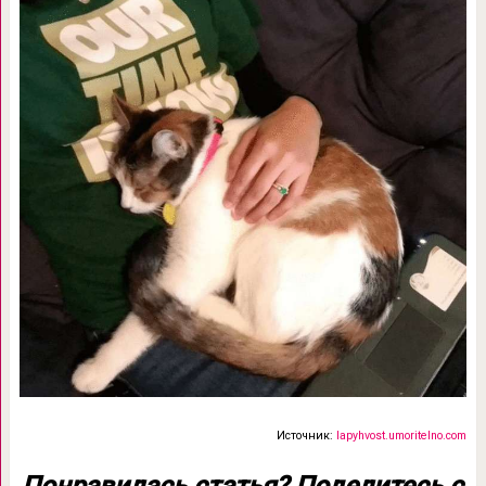
Источник:
lapyhvost.umoritelno.com