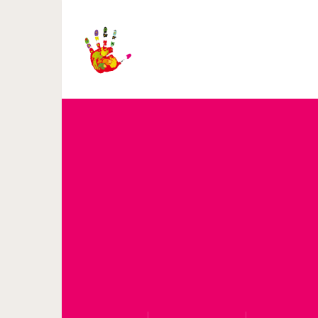
«Где Уолли?»: Най