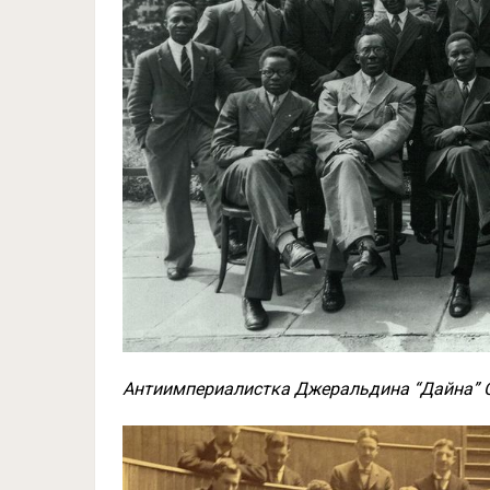
Антиимпериалистка Джеральдина “Дайна” С