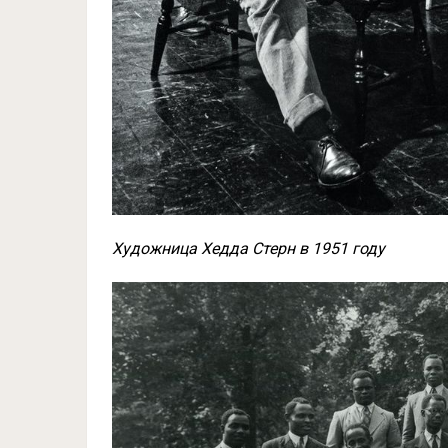
Художница Хедда Стерн в 1951 году