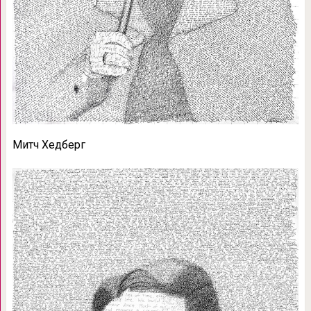
Митч Хедберг