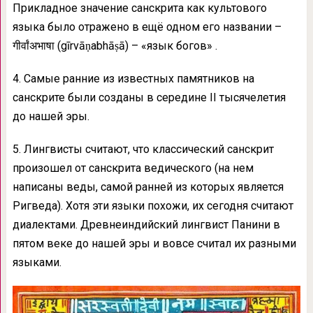
Прикладное значение санскрита как культового
языка было отражено в ещё одном его названии –
गीर्वांअभाषा (gīrvāṇabhāṣā) – «язык богов» .
4. Самые ранние из известных памятников на
санскрите были созданы в середине II тысячелетия
до нашей эры.
5. Лингвисты считают, что классический санскрит
произошел от санскрита ведического (на нем
написаны веды, самой ранней из которых является
Ригведа). Хотя эти языки похожи, их сегодня cчитают
диалектами. Древнеиндийский лингвист Панини в
пятом веке до нашей эры и вовсе считал их разными
языками.