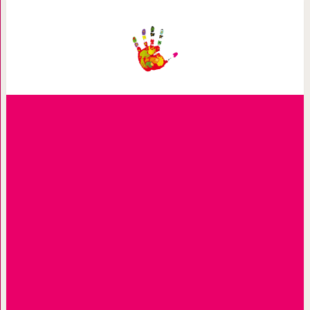
Кошка-кормилица услышала плач ос
прибежала к