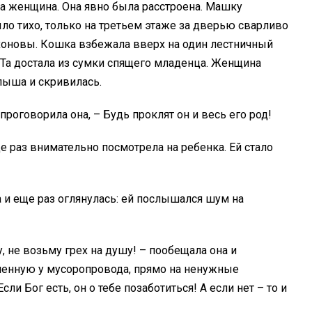
та женщина. Она явно была расстроена. Машку
ыло тихо, только на третьем этаже за дверью сварливо
ихоновы. Кошка взбежала вверх на один лестничный
 Та достала из сумки спящего младенца. Женщина
лыша и скривилась.
проговорила она, – Будь проклят он и весь его род!
раз внимательно посмотрела на ребенка. Ей стало
 и еще раз оглянулась: ей послышался шум на
ду, не возьму грех на душу! – пообещала она и
енную у мусоропровода, прямо на ненужные
ли Бог есть, он о тебе позаботиться! А если нет – то и