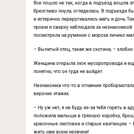
Все пошло не так, когда в подъезд вошла э
брезгливо пнула, огляделась. В подъезде б
и истерично переругивались мать и дочь Т
проем и сверху наблюдала за незнакомкой.
посмотрела на румяное с мороза личико ма
– Вылитый отец, такая же скотина, – злобно 
Женщина открыла люк мусоропровода и еще 
понятно, что он туда не войдет.
Незнакомка что-то в отчаянии пробормотала
верхних этажах.
– Ну уж нет, я не буду из-за тебя гореть в а
положила малыша в грязную коробку, брош
красочные листовки и старые квитанции. – Ес
жить нам всем незачем!