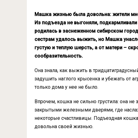
Машка жизнью была довольна: жители мно
Из подъезда не выгоняли, подкармливали 
родилась в заснеженном сибирском городк
сестрам удалось выжить, но Машка унасл
густую и теплую шерсть, а от матери – ск
сообразительность.
Она знала, как выжить в тридцатиградусный
задушить наглого крысенка и убежать от аг
только дома у нее не было.
Впрочем, кошка не сильно грустила: она не зн
закрытыми железными дверями, где насла
некоторые счастливицы. Подъездная кошк
довольна своей жизнью.