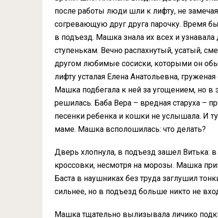
после работы люди шли к лифту, не замеча
согревающую друг друга парочку. Время б
в подъезд. Машка знала их всех и узнавала
ступенькам. Вечно распахнутый, усатый, см
другом любимые сосиски, которыми он обы
лифту усталая Елена Анатольевна, гружена
Машка подбегала к ней за угощением, но в 
решилась. Баба Вера – вредная старуха – 
песенки ребенка и кошки не услышала. И ту
маме. Машка всполошилась: что делать?
Дверь хлопнула, в подъезд зашел Витька: в
кроссовки, несмотря на морозы. Машка при
Баста в наушниках без труда заглушил тон
сильнее, но в подъезд больше никто не вхо
Машка тщательно вылизывала личико подкид