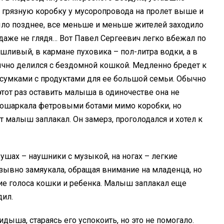
я грязную коробку у мусоропровода на пролет выше и
ыло позднее, все меньше и меньше жителей заходило
 даже не глядя… Вот Павел Сергеевич легко вбежал по
ешливый, в кармане пуховика – пол-литра водки, а в
чно делился с бездомной кошкой. Медленно бредет к
я сумками с продуктами для ее большой семьи. Обычно
этот раз оставить малыша в одиночестве она не
прошаркала фетровыми ботами мимо коробки, но
т малыш заплакал. Он замерз, проголодался и хотел к
 ушах – наушники с музыкой, на ногах – легкие
зывно замяукала, обращая внимание на младенца, но
кие голоса кошки и ребенка. Малыш заплакал еще
дил.
ыша, стараясь его успокоить, но это не помогало.