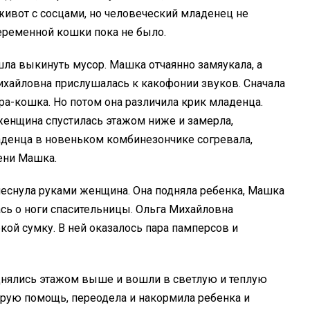
живот с сосцами, но человеческий младенец не
беременной кошки пока не было.
ла выкинуть мусор. Машка отчаянно замяукала, а
ихайловна прислушалась к какофонии звуков. Сначала
дура-кошка. Но потом она различила крик младенца.
 женщина спустилась этажом ниже и замерла,
аденца в новеньком комбинезончике согревала,
мени Машка.
плеснула руками женщина. Она подняла ребенка, Машка
ась о ноги спасительницы. Ольга Михайловна
кой сумку. В ней оказалось пара памперсов и
днялись этажом выше и вошли в светлую и теплую
рую помощь, переодела и накормила ребенка и