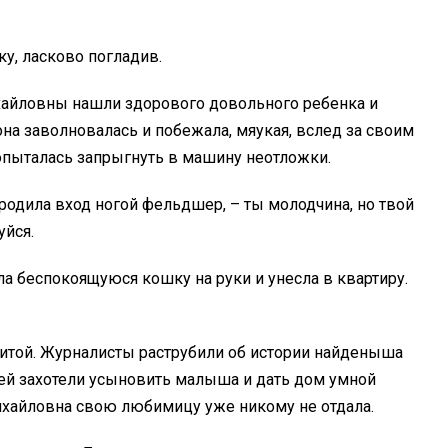
ку, ласково погладив.
хайловны нашли здорового довольного ребенка и
на заволновалась и побежала, мяукая, вслед за своим
опыталась запрыгнуть в машину неотложки.
ородила вход ногой фельдшер, – ты молодчина, но твой
уйся.
а беспокоящуюся кошку на руки и унесла в квартиру.
итой. Журналисты раструбили об истории найденыша
ей захотели усыновить малыша и дать дом умной
ихайловна свою любимицу уже никому не отдала.