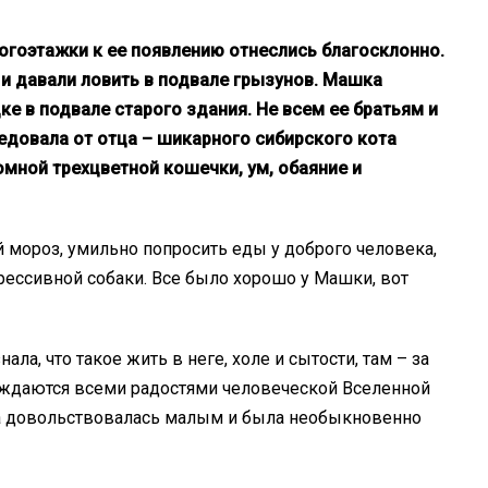
гоэтажки к ее появлению отнеслись благосклонно.
и давали ловить в подвале грызунов. Машка
е в подвале старого здания. Не всем ее братьям и
едовала от отца – шикарного сибирского кота
ромной трехцветной кошечки, ум, обаяние и
 мороз, умильно попросить еды у доброго человека,
рессивной собаки. Все было хорошо у Машки, вот
ала, что такое жить в неге, холе и сытости, там – за
ждаются всеми радостями человеческой Вселенной
а довольствовалась малым и была необыкновенно