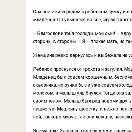
Она поставила рядом с ребенком сумку и п
младенца. Он улыбался во сне, играя с анге
– Благослови тебя господи, мой сын! – вдру
стороны в стороны. – Я – плохая мать, но та
Женщина резко дернулась и выбежала на ули
Ребенок проснулся от грохота и загулил. М
Младенец был совсем крошечным, беспомо
сквозняка, но ручки были уже совсем хол
молоком, и малыш улыбнулся. Тогда она зал
своим телом. Малыш был рад новому другу. 
пушистую Машкину шерстку, и нежно пел с
ней, ласково мурча. Так они лежали, наслаж
Время шло. Хлопала входная дверь, запуск