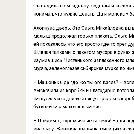
Она ходила по младенцу, подставляла свой 
понимал, что нужно делать. Да и молока у 
Хлопнула дверь. Это Ольга Михайловна выш
малыш продолжал горько плакать. Ольга М
ей показалось, что это просто где-то орет 
Шлепая тапками, с пакетом мусора в руках
изумившись. Чистенького заплаканного мл
мурча, зеленоглазая сибирская мурка по и
– Машенька, да где же ты его взяла? – вс
выскочила из коробки и благодарно потерл
нагнулась и подняла стоящую рядом с короб
бутылочка с молочной смесью.
– Пойдемте, горемычные вы мои! – они по
квартиру. Женщина вызвала милицию и ско