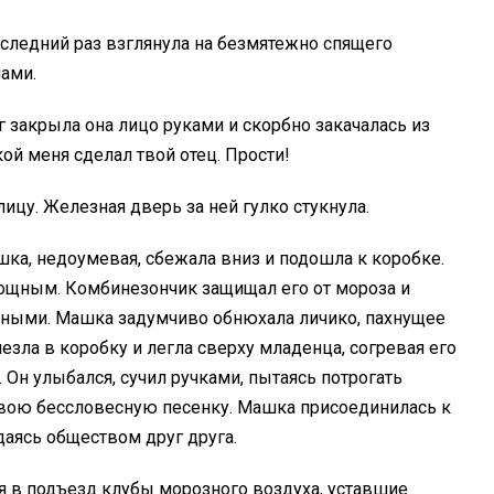
оследний раз взглянула на безмятежно спящего
лами.
г закрыла она лицо руками и скорбно закачалась из
кой меня сделал твой отец. Прости!
цу. Железная дверь за ней гулко стукнула.
ашка, недоумевая, сбежала вниз и подошла к коробке.
щным. Комбинезончик защищал его от мороза и
одными. Машка задумчиво обнюхала личико, пахнущее
езла в коробку и легла сверху младенца, согревая его
Он улыбался, сучил ручками, пытаясь потрогать
вою бессловесную песенку. Машка присоединилась к
даясь обществом друг друга.
ая в подъезд клубы морозного воздуха, уставшие