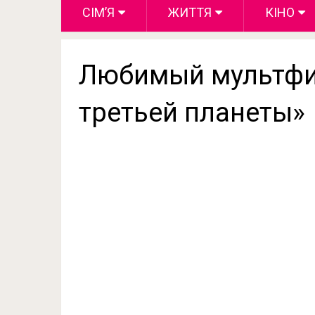
СІМ’Я
ЖИТТЯ
КІНО
Любимый мультфил
третьей планеты»