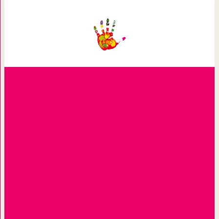
Пилот развернул самолет, а одн
покинуть 