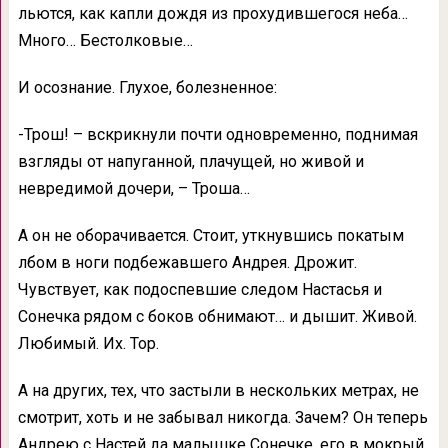
льются, как капли дождя из прохудившегося неба…
Много… Бестолковые…
И осознание. Глухое, болезненное:
-Трош! – вскрикнули почти одновременно, поднимая
взгляды от напуганной, плачущей, но живой и
невредимой дочери, – Троша…
А он не оборачивается. Стоит, уткнувшись покатым
лбом в ноги подбежавшего Андрея. Дрожит.
Чувствует, как подоспевшие следом Настасья и
Сонечка рядом с боков обнимают… и дышит. Живой.
Любимый. Их. Тор.
А на других, тех, что застыли в нескольких метрах, не
смотрит, хоть и не забывал никогда. Зачем? Он теперь
Андрею с Настей да малышке Сонечке, его в мокрый