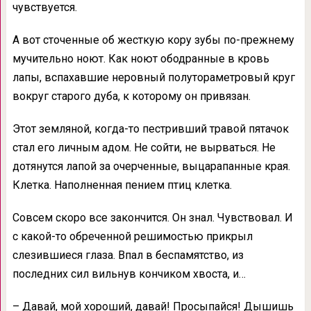
чувствуется.
А вот сточенные об жесткую кору зубы по-прежнему
мучительно ноют. Как ноют ободранные в кровь
лапы, вспахавшие неровный полутораметровый круг
вокруг старого дуба, к которому он привязан.
Этот земляной, когда-то пестривший травой пятачок
стал его личным адом. Не сойти, не вырваться. Не
дотянутся лапой за очерченные, выцарапанные края.
Клетка. Наполненная пением птиц клетка.
Совсем скоро все закончится. Он знал. Чувствовал. И
с какой-то обреченной решимостью прикрыл
слезившиеся глаза. Впал в беспамятство, из
последних сил вильнув кончиком хвоста, и…
– Давай, мой хороший, давай! Просыпайся! Дышишь