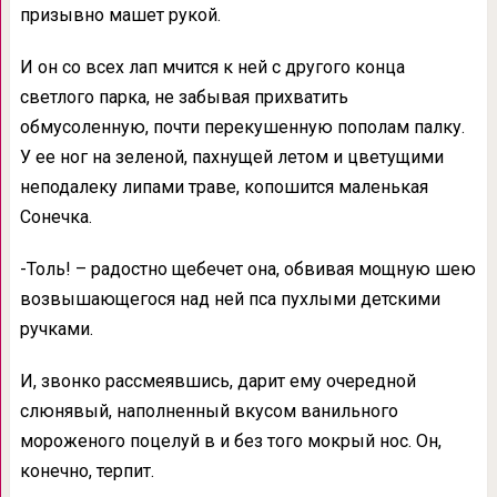
призывно машет рукой.
И он со всех лап мчится к ней с другого конца
светлого парка, не забывая прихватить
обмусоленную, почти перекушенную пополам палку.
У ее ног на зеленой, пахнущей летом и цветущими
неподалеку липами траве, копошится маленькая
Сонечка.
-Толь! – радостно щебечет она, обвивая мощную шею
возвышающегося над ней пса пухлыми детскими
ручками.
И, звонко рассмеявшись, дарит ему очередной
слюнявый, наполненный вкусом ванильного
мороженого поцелуй в и без того мокрый нос. Он,
конечно, терпит.