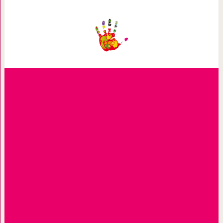
Пустыня побеждает цивилизац
поглощение город