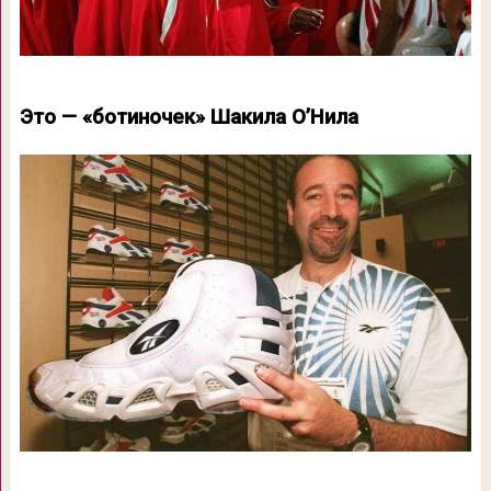
Это — «ботиночек» Шакила О’Нила