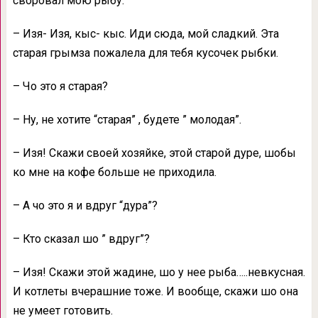
своровал мою рыбу.
– Изя- Изя, кыс- кыс. Иди сюда, мой сладкий. Эта
старая грымза пожалела для тебя кусочек рыбки.
– Чо это я старая?
– Ну, не хотите “старая” , будете ” молодая”.
– Изя! Скажи своей хозяйке, этой старой дуре, шобы
ко мне на кофе больше не приходила.
– А чо это я и вдруг “дура”?
– Кто сказал шо ” вдруг”?
– Изя! Скажи этой жадине, шо у нее рыба…..невкусная.
И котлеты вчерашние тоже. И вообще, скажи шо она
не умеет готовить.