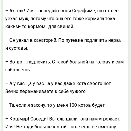
– Ах, так! Изя….передай своей Серафиме, шо от нее
уехал муж, потому что она его тоже кормила тока
каким- то кормом…для свиней.
– Он уехал в санаторий. По путевке подлечить нервы
и суставы.
– Во-во ….подлечить. С такой больной на голову и сам
заболеешь.
– А у вас….,а у вас…,а у вас даже кота своего нет.
Вечно переманиваете к себе чужого.
– Та, если я захочу, то у меня 100 котов будет.
– Кошмар! Соседи! Вы слышали…она нам угрожает.
Изя! Не ходи больше к этой…..и не ешь её сметану.