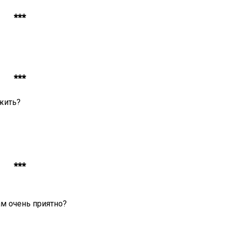
***
***
жить?
***
м очень приятно?