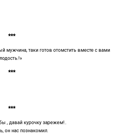
***
й мужчина, таки готов отомстить вместе с вами
одость.!»
***
***
ы , давай курочку зарежем!..
ь, он нас познакомил.