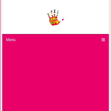
Татьяна Черниговская: «Главная бе
тщеславных ро
Menu