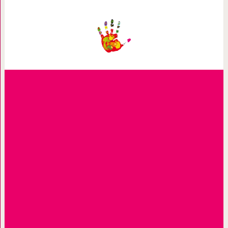
“Ты заставишь меня растаять, если…
рожден