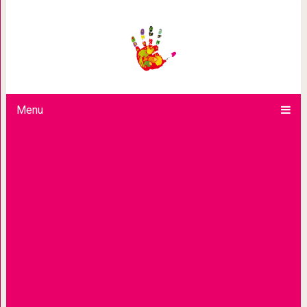
Ученые объяснили, почему ум
одиночес
Menu