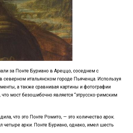
али за Понте Буриано в Ареццо, соседнем с
 в северном итальянском городе Пьяченца. Используя
ументы, а также сравнивая картины и фотографии
л, что мост безошибочно является “этрусско-римским
дила, что это Понте Ромито, — это количество арок.
ел четыре арки. Понте Буриано, однако, имел шесть