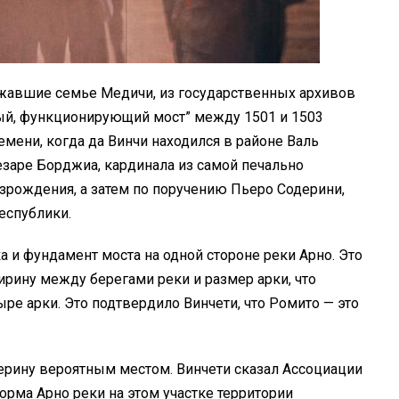
жавшие семье Медичи, из государственных архивов
ый, функционирующий мост” между 1501 и 1503
мени, когда да Винчи находился в районе Валь
езаре Борджиа, кардинала из самой печально
озрождения, а затем по поручению Пьеро Содерини,
еспублики.
а и фундамент моста на одной стороне реки Арно. Это
ирину между берегами реки и размер арки, что
ыре арки. Это подтвердило Винчети, что Ромито — это
ерину вероятным местом. Винчети сказал Ассоциации
орма Арно реки на этом участке территории