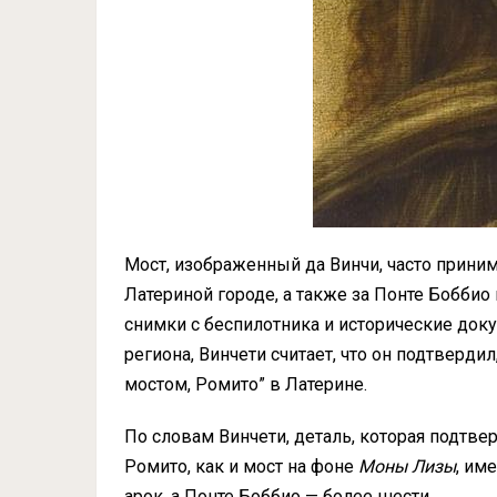
Мост, изображенный да Винчи, часто приним
Латериной городе, а также за Понте Боббио
снимки с беспилотника и исторические док
региона, Винчети считает, что он подтверди
мостом, Ромито” в Латерине.
По словам Винчети, деталь, которая подтвер
Ромито, как и мост на фоне
Моны Лизы
, им
арок, а Понте Боббио — более шести.