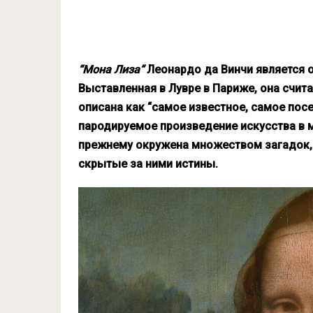
“Мона Лиза”
Леонардо да Винчи является о
Выставленная в Лувре в Париже, она счи
описана как “самое известное, самое пос
пародируемое произведение искусства в м
прежнему окружена множеством загадок,
скрытые за ними истины.