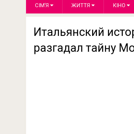
СІМ’Я
ЖИТТЯ
КІНО
Итальянский истор
разгадал тайну М