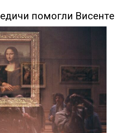
едичи помогли Висенте